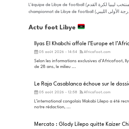
L’équipe de Libye de football (منتخب ليبيا لكرة القدم) est souvent surnommée l’équipe des Chevaliers de la Méditerranée. Ses couleurs sont le noir, le rouge et le vert. Le
Actu foot Libye
Ilyas El Khabchi affole l’Europe et l’Afri
05 août 2026 - 14:54
Africafoot.com
Selon les informations exclusives d’Africafoot, I
de 28 ans, le milieu ...
Le Raja Casablanca échoue sur le dossi
05 août 2026 - 12:58
Africafoot.com
L’international congolais Makabi Lilepo a été recr
notre rédaction, ...
Mercato : Glody Lilepo quitte Kaizer Ch