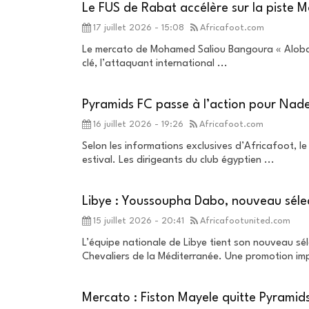
Le FUS de Rabat accélère sur la piste
17 juillet 2026 - 15:08
Africafoot.com
Le mercato de Mohamed Saliou Bangoura « Aloba » 
clé, l’attaquant international ...
Pyramids FC passe à l’action pour Nad
16 juillet 2026 - 19:26
Africafoot.com
Selon les informations exclusives d’Africafoot, l
estival. Les dirigeants du club égyptien ...
Libye : Youssoupha Dabo, nouveau séle
15 juillet 2026 - 20:41
Africafootunited.com
L’équipe nationale de Libye tient son nouveau sél
Chevaliers de la Méditerranée. Une promotion imp
Mercato : Fiston Mayele quitte Pyramids 