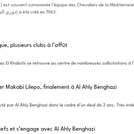
championnat de Libye de football (دوري الدرجة الأولى الليبي) a été créé en 1963.
que, plusieurs clubs à l’affût
lyas El Khabchi se retrouve au centre de nombreuses sollicitations à
er Makabi Lilepo, finalement à Al Ahly Benghazi
uté par Al Ahly Benghazi dans le cadre d’un deal de 3 ans. Très intér
iefs et s’engage avec Al Ahly Benghazi