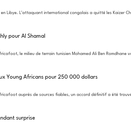
re en Libye. L’attaquant international congolais a quitté les Kaizer C
hly pour Al Shamal
ricafoot, le milieu de terrain tunisien Mohamed Ali Ben Romdhane va
ux Young Africans pour 250 000 dollars
ricafoot auprès de sources fiables, un accord définitif a été trouv
endant surprise