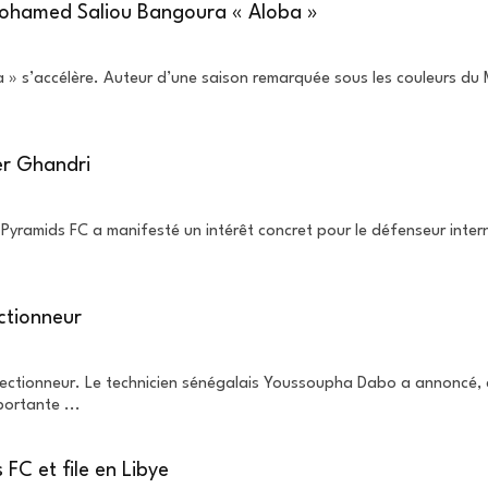
 Mohamed Saliou Bangoura « Aloba »
s’accélère. Auteur d’une saison remarquée sous les couleurs du MC
er Ghandri
e Pyramids FC a manifesté un intérêt concret pour le défenseur int
ctionneur
ectionneur. Le technicien sénégalais Youssoupha Dabo a annoncé, ce 
ortante ...
FC et file en Libye