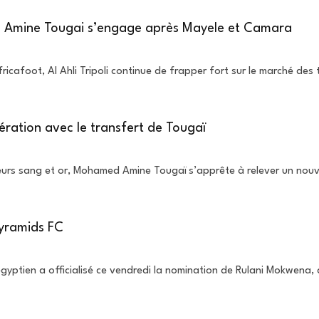
ed Amine Tougai s’engage après Mayele et Camara
icafoot, Al Ahli Tripoli continue de frapper fort sur le marché des 
pération avec le transfert de Tougaï
eurs sang et or, Mohamed Amine Tougaï s’apprête à relever un nouve
Pyramids FC
 égyptien a officialisé ce vendredi la nomination de Rulani Mokwena