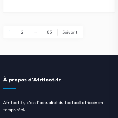
Pagination
…
1
2
85
Suivant
des
publications
À propos d’Afrifoot.fr
Afrifoot.fr, c’est l’actualité du football africain en
temps réel.